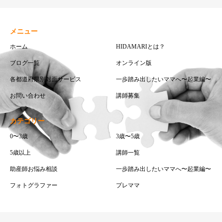
メニュー
ホーム
HIDAMARIとは？
ブログ一覧
オンライン版
各都道府県別対面サービス
一歩踏み出したいママへ〜起業編〜
お問い合わせ
講師募集
カテゴリー
0〜3歳
3歳〜5歳
5歳以上
講師一覧
助産師お悩み相談
一歩踏み出したいママへ〜起業編〜
フォトグラファー
プレママ