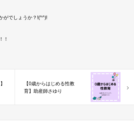
でしょうか？!(^^)!
！！
？】
【0歳からはじめる性教
育】助産師さゆり