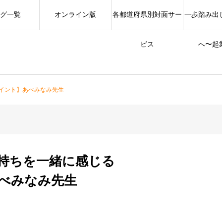
グ一覧
オンライン版
各都道府県別対面サー
一歩踏み出
ビス
へ〜起
イント】あべみなみ先生
持ちを一緒に感じる
べみなみ先生