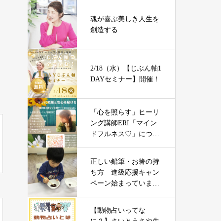
魂が喜ぶ美しき人生を
創造する
2/18（水）【じぶん軸1
DAYセミナー】開催！
「心を照らす」ヒーリ
ング講師ERI「マイン
ドフルネス♡」につい
て
正しい鉛筆・お箸の持
ち方 進級応援キャン
ペーン始まっていま
す！
【動物占いってな