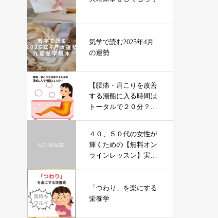
気学で読む2025年4月
の運勢
【腰痛・肩こりを改善
する湯船に入る時間は
トータルで２０分？】
お客様質問
４０、５０代の女性が
輝くための【無料オン
ラインレッスン】実施
中です！
「つわり」を楽にする
栄養学