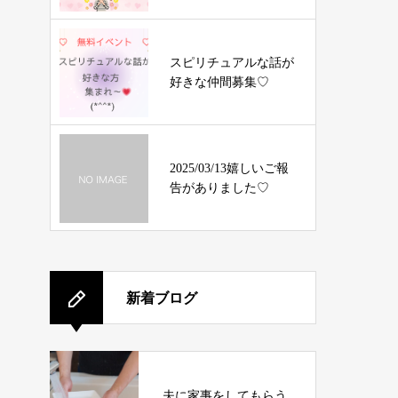
み・脳科学講座
スピリチュアルな話が
好きな仲間募集♡
2025/03/13嬉しいご報
告がありました♡
新着ブログ
夫に家事をしてもらう