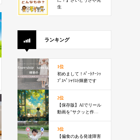
に？】さいとうさや先
生
ランキング
1位
初めまして！ﾊﾟｰﾄﾅｰｼｯ
ﾌﾟｽﾍﾟｼｬﾘｽﾄ輝磨です
2位
【保存版】AIでリール
動画を“サクッと作る”3
ステップ
3位
【偏食のある発達障害