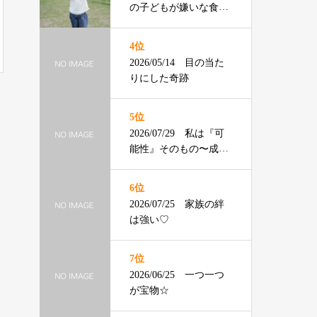
の子どもが嫌いな食べ
物ランキング】渡辺ひ
ろみ先生
4位
2026/05/14 目の当た
りにした奇跡
5位
2026/07/29 私は『可
能性』そのもの〜成年
の主張〜
6位
2026/07/25 家族の絆
は強い♡
7位
2026/06/25 一つ一つ
が宝物☆