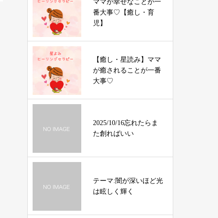
ママが幸せなことが一
番大事♡【癒し・育
児】
【癒し・星読み】ママ
が癒されることが一番
大事♡
2025/10/16忘れたらま
た創ればいい
テーマ:闇が深いほど光
は眩しく輝く