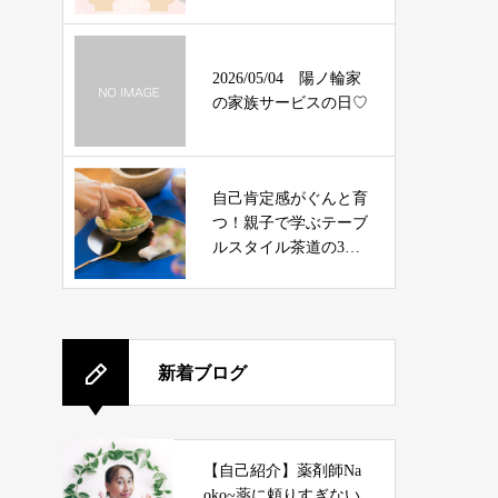
意識】
2026/05/04 陽ノ輪家
の家族サービスの日♡
自己肯定感がぐんと育
つ！親子で学ぶテーブ
ルスタイル茶道の3つ
のヒント
新着ブログ
【自己紹介】薬剤師Na
oko~薬に頼りすぎない