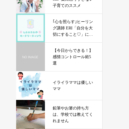
子育てのススメ
｢心を照らす｣ヒーリン
グ講師 ERI「自分を大
切にすること♡」につ
いて
【今日からできる！】
感情コントロール術5
選
イライラママは優しい
ママ
鉛筆やお箸の持ち方
は、学校では教えてく
れません