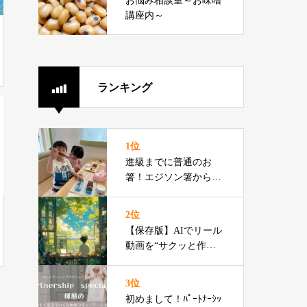
お悩み相談室～お味噌
グ
講座内～
ランキング
1位
進級までに普通のお
箸！エジソン箸からの
切り替えをお伝えでき
るプロです
2位
【保存版】AIでリール
動画を“サクッと作る”3
ステップ
3位
初めまして！ﾊﾟｰﾄﾅｰｼｯ