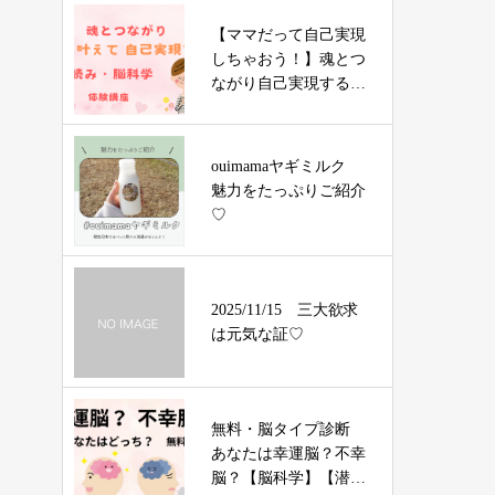
【ママだって自己実現
しちゃおう！】魂とつ
ながり自己実現する
星読み・脳科学講座
ouimamaヤギミルク
魅力をたっぷりご紹介
♡
2025/11/15 三大欲求
は元気な証♡
無料・脳タイプ診断
あなたは幸運脳？不幸
脳？【脳科学】【潜在