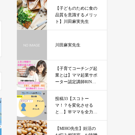
【子どものために食の
品質を意識するメリッ
ト】川田麻実先生
川田麻実先生
【子育てコーチング起
業とは】ママ起業サポ
ーター認定講師RINA
先生
投稿33【スコトー
マ！？を変化させる
と…】🌸ママを全力で
サポート＆元気にする
「やる気」不要の氣力
【MIHO先生】妊活の
パワーアップコーチン