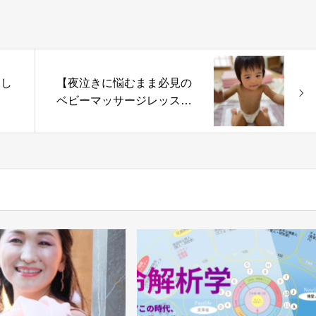
波し
【夜泣きに悩むまま必見の
ベビーマッサージレッス
ン】津田先生