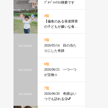
ﾌﾟｽﾍﾟｼｬﾘｽﾄ輝磨です
4位
【偏食のある発達障害
の子どもが嫌いな食べ
物ランキング】渡辺ひ
ろみ先生
5位
2026/05/14 目の当た
りにした奇跡
6位
2026/06/25 一つ一つ
が宝物☆
7位
2026/06/20 奇跡はい
つでも訪れる🥲💕