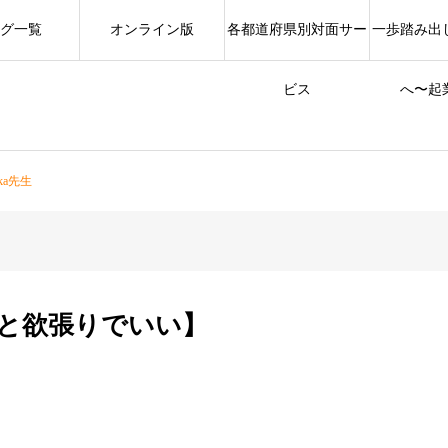
グ一覧
オンライン版
各都道府県別対面サー
一歩踏み出
ビス
へ〜起
a先生
と欲張りでいい】