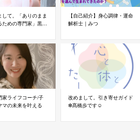
まして。「ありのまま
【自己紹介】身心調律・運命
るための専門家」黒川
解析士｜みつ
す！
門家ライフコーチ/子
改めまして。引き寄せガイド
ママの未来を叶える
❇︎髙橋歩です☺︎