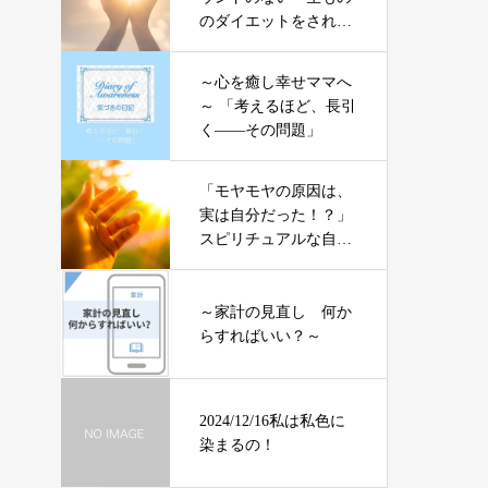
のダイエットをされた
いママさんへ
～心を癒し幸せママへ
～ 「考えるほど、長引
く――その問題」
「モヤモヤの原因は、
実は自分だった！？」
スピリチュアルな自分
と繋がるための第一歩
～家計の見直し 何か
らすればいい？～
2024/12/16私は私色に
染まるの！