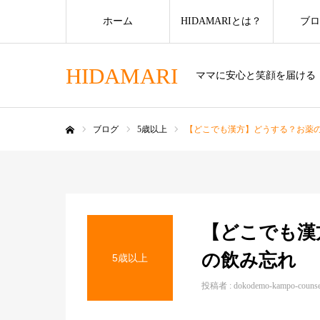
ホーム
HIDAMARIとは？
ブロ
HIDAMARI
ママに安心と笑顔を届ける
ブログ
5歳以上
【どこでも漢方】どうする？お薬
ホーム
【どこでも漢
の飲み忘れ
5歳以上
投稿者 :
dokodemo-kampo-couns