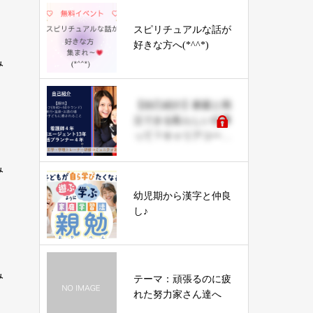
生
スピリチュアルな話が
好きな方へ(*^^*)
み
【自己紹介】家庭と両
立できる私らしい仕事
って？キャリアコーチ
ングみっきぃ
み
幼児期から漢字と仲良
し♪
み
テーマ：頑張るのに疲
れた努力家さん達へ