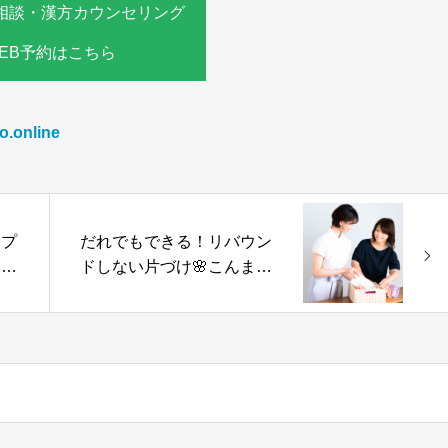
相談・漢方カウンセリング
EB予約はこちら
o.online
いプ
だれでもできる！リバウン
ベー
ドしない片づけ🌸こんまり
しま
流