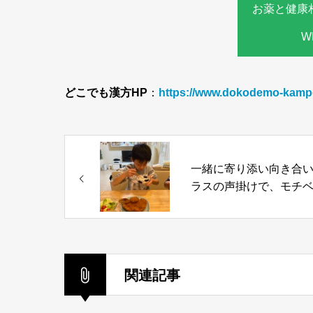
お薬と健康
W
どこでも漢方HP
：
https://www.dokodemo-kamp
一緒に寄り添い向き合
ラスの声掛けで、モチ
ションをあげてお伝え
す
関連記事