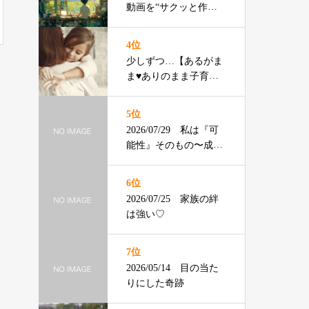
動画を“サクッと作る”3
ステップ
4位
少しずつ…【あるがま
ま♥️ありのまま子育
て】ともちゃん
5位
2026/07/29 私は『可
能性』そのもの〜成年
の主張〜
6位
2026/07/25 家族の絆
は強い♡
7位
2026/05/14 目の当た
りにした奇跡