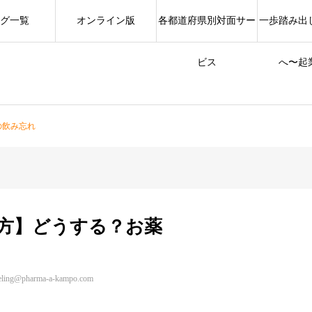
グ一覧
オンライン版
各都道府県別対面サー
一歩踏み出
ビス
へ〜起
の飲み忘れ
方】どうする？お薬
eling@pharma-a-kampo.com