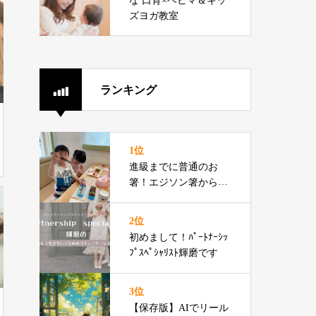
な 口育×ベビマ＆キッ
ズヨガ教室
ランキング
1位
進級までに普通のお
箸！エジソン箸からの
切り替えをお伝えでき
るプロです
2位
初めまして！ﾊﾟｰﾄﾅｰｼｯ
ﾌﾟｽﾍﾟｼｬﾘｽﾄ輝磨です
3位
【保存版】AIでリール