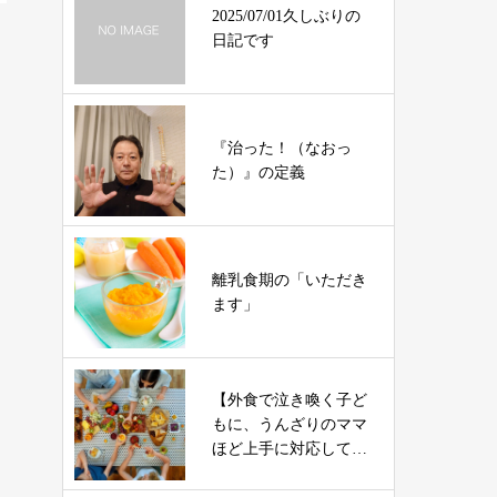
2025/07/01久しぶりの
日記です
『治った！（なおっ
た）』の定義
離乳食期の「いただき
ます」
【外食で泣き喚く子ど
もに、うんざりのママ
ほど上手に対応してい
ます。】渡辺ひろみ先