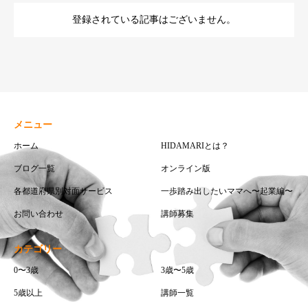
登録されている記事はございません。
メニュー
ホーム
HIDAMARIとは？
ブログ一覧
オンライン版
各都道府県別対面サービス
一歩踏み出したいママへ〜起業編〜
お問い合わせ
講師募集
カテゴリー
0〜3歳
3歳〜5歳
5歳以上
講師一覧