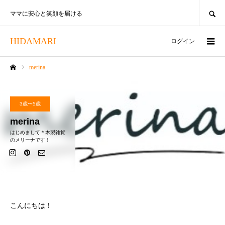
SEARCH
ママに安心と笑顔を届ける
HIDAMARI
ログイン
merina
ホーム
3歳〜5歳
merina
はじめまして＊木製雑貨
のメリーナです！
こんにちは！