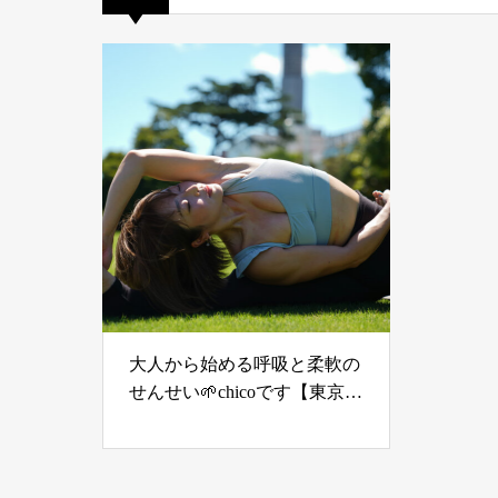
大人から始める呼吸と柔軟の
せんせい🌱chicoです【東京/
品川】