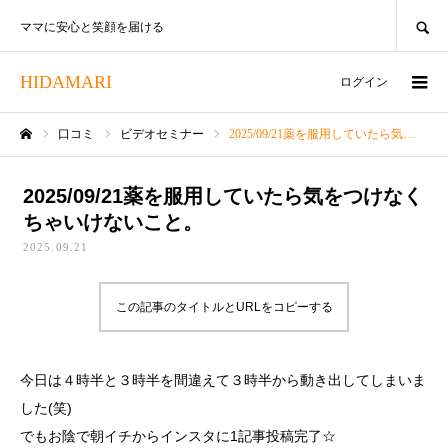
SEARCH
ママに安心と笑顔を届ける
HIDAMARI
ログイン
口コミ
ビデオセミナー
2025/09/21薬を服用していたら気をつけなくちゃいけないこと。
ホーム
2025/09/21薬を服用していたら気をつけなく
ちゃいけないこと。
2025.09.21
この記事のタイトルとURLをコピーする
今日は４時半と３時半を間違えて３時半から動き出してしまいま
した(笑)
でもお陰で朝イチからインスタに1記事投稿完了☆