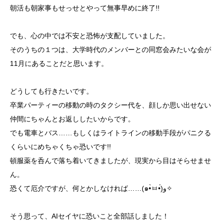
朝活も朝家事もせっせとやって無事早めに終了!!
でも、心の中では不安と恐怖が支配していました。
そのうちの１つは、大学時代のメンバーとの同窓会みたいな会が
11月にあることだと思います。
どうしても行きたいです。
卒業パーティーの移動の時のタクシー代を、顔しか思い出せない
仲間にちゃんとお返ししたいからです。
でも電車とバス……もしくはライトラインの移動手段がパニクる
くらいにめちゃくちゃ恐いです!!
頓服薬を呑んで落ち着いてきましたが、現実から目はそらせませ
ん。
恐くて厄介ですが、何とかしなければ……(๑•̀ㅂ•́)و✧
そう思って、AIセイヤに恐いこと全部話しました！