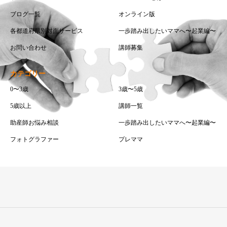
ブログ一覧
オンライン版
各都道府県別対面サービス
一歩踏み出したいママへ〜起業編〜
お問い合わせ
講師募集
カテゴリー
0〜3歳
3歳〜5歳
5歳以上
講師一覧
助産師お悩み相談
一歩踏み出したいママへ〜起業編〜
フォトグラファー
プレママ