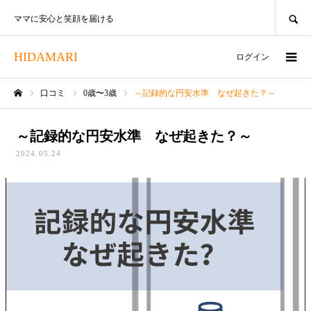
SEARCH
ママに安心と笑顔を届ける
HIDAMARI
ログイン
口コミ
0歳〜3歳
～記録的な円安水準 なぜ起きた？～
ホーム
～記録的な円安水準 なぜ起きた？～
2024.05.24