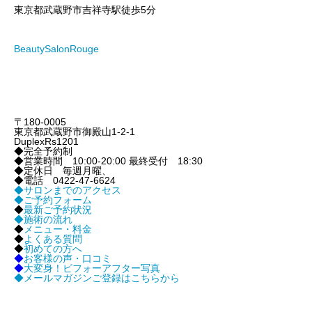
東京都武蔵野市吉祥寺駅徒歩5分
BeautySalonRouge
〒180-0005
東京都武蔵野市御殿山1-2-1
DuplexRs1201
◆完全予約制
◆営業時間 10:00-20:00 最終受付 18:30
◆定休日 毎週月曜、
◆電話 0422-47-6624
◆サロンまでのアクセス
◆ご予約フォーム
◆
最新ご予約状況
◆
施術の流れ
◆
メニュー・料金
◆
よくある質問
◆
初めての方へ
◆
お客様の声・口コミ
◆
大変身！ビフォーアフター写真
◆
メールマガジンご登録はこちらから