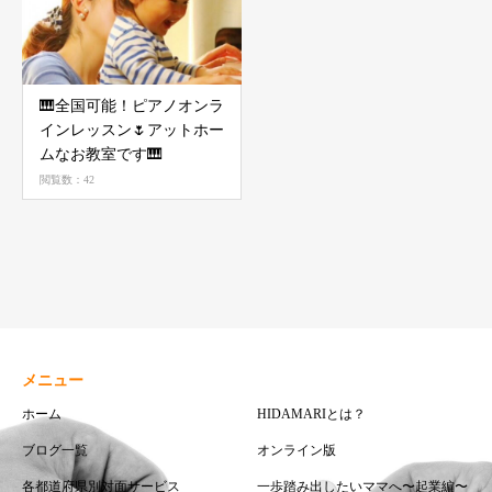
🎹全国可能！ピアノオンラ
インレッスン🌷アットホー
ムなお教室です🎹
閲覧数：42
メニュー
ホーム
HIDAMARIとは？
ブログ一覧
オンライン版
各都道府県別対面サービス
一歩踏み出したいママへ〜起業編〜