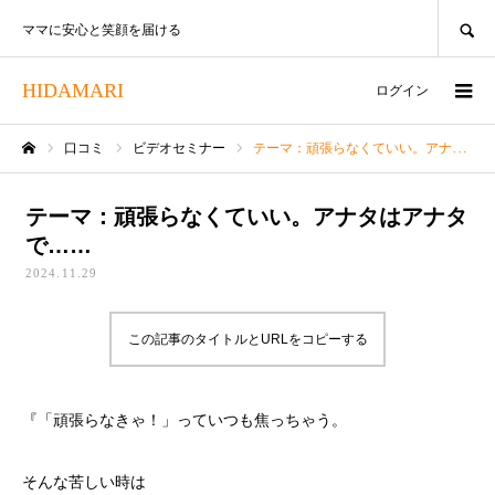
SEARCH
ママに安心と笑顔を届ける
HIDAMARI
ログイン
口コミ
ビデオセミナー
テーマ：頑張らなくていい。アナタはアナタで……
ホーム
テーマ：頑張らなくていい。アナタはアナタ
で……
2024.11.29
この記事のタイトルとURLをコピーする
『「頑張らなきゃ！」っていつも焦っちゃう。
そんな苦しい時は