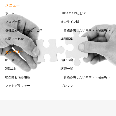
メニュー
ホーム
HIDAMARIとは？
ブログ一覧
オンライン版
各都道府県別対面サービス
一歩踏み出したいママへ〜起業編〜
お問い合わせ
講師募集
カテゴリー
0〜3歳
3歳〜5歳
5歳以上
講師一覧
助産師お悩み相談
一歩踏み出したいママへ〜起業編〜
フォトグラファー
プレママ