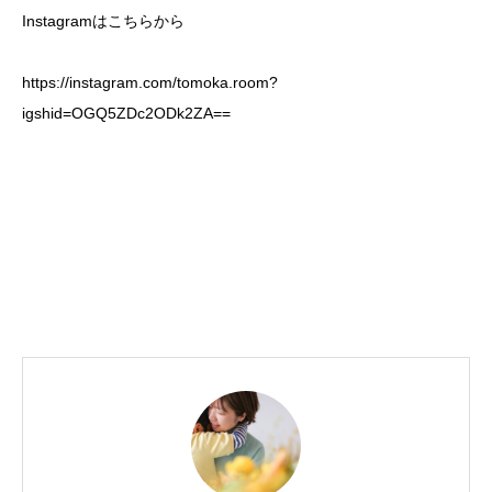
Instagramはこちらから
https://instagram.com/tomoka.room?
igshid=OGQ5ZDc2ODk2ZA==