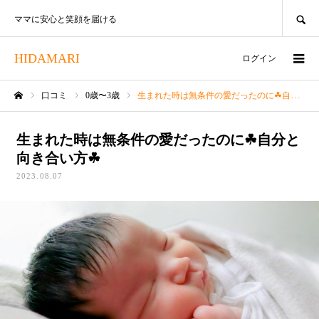
SEARCH
ママに安心と笑顔を届ける
HIDAMARI
ログイン
口コミ
0歳〜3歳
生まれた時は無条件の愛だったのに☘自分と向き合い方☘
ホーム
生まれた時は無条件の愛だったのに☘自分と
向き合い方☘
2023.08.07