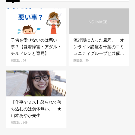
子供を愛せないのは悪い
流行期に入った風邪。 オ
事？【愛着障害・アダルト
ンライン講座を千葉のコミ
チルドレンと育児】
ュニティグループと共催
で。７日 九時半から。
閲覧数：26
閲覧数：30
【仕事でミス】怒られて落
ち込むのは勿体無い。 ★
山本あやか先生
閲覧数：109