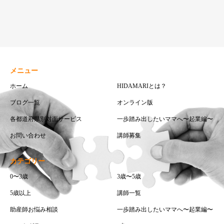
メニュー
ホーム
HIDAMARIとは？
ブログ一覧
オンライン版
各都道府県別対面サービス
一歩踏み出したいママへ〜起業編〜
お問い合わせ
講師募集
カテゴリー
0〜3歳
3歳〜5歳
5歳以上
講師一覧
助産師お悩み相談
一歩踏み出したいママへ〜起業編〜