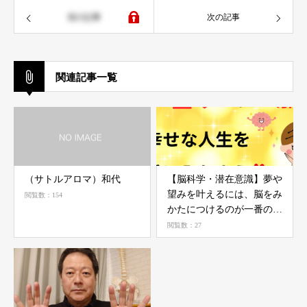
前の記事
次の記事
関連記事一覧
（サトルアロマ）和代
【脳科学・潜在意識】夢や
望みを叶えるには、脳をみ
閲覧数：154
かたにつけるのが一番の近
道♡
閲覧数：27