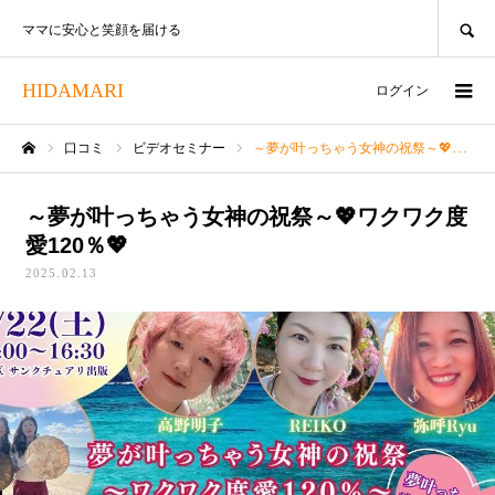
SEARCH
ママに安心と笑顔を届ける
HIDAMARI
ログイン
口コミ
ビデオセミナー
～夢が叶っちゃう女神の祝祭～💖ワクワク度愛120％💖
ホーム
～夢が叶っちゃう女神の祝祭～💖ワクワク度
愛120％💖
2025.02.13