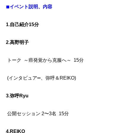
◾︎イベント説明、内容
1.自己紹介15分
2.高野明子
トーク
～癌発覚から克服へ～
15分
(インタビュア➖、弥呼＆REIKO)
3.弥呼Ryu
公開セッション 2〜3名
15分
4.REIKO