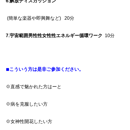
6.解放ディスカッション
(簡単な楽器や即興舞など)
20分
7.宇宙範囲男性性女性性
エネルギー循環ワーク
10分
◾︎こういう方は是非ご参加ください。
💠直感で魅かれた方はーと
💠病を克服したい方
💠女神性開花したい方