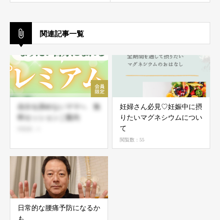
関連記事一覧
自分を諦めないママへ 無
妊婦さん必見♡妊娠中に摂
料セッションご案内
りたいマグネシウムについ
て
閲覧数：6
閲覧数：55
日常的な腰痛予防になるか
も