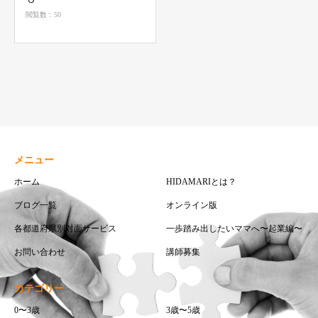
閲覧数：50
メニュー
ホーム
HIDAMARIとは？
ブログ一覧
オンライン版
各都道府県別対面サービス
一歩踏み出したいママへ〜起業編〜
お問い合わせ
講師募集
カテゴリー
0〜3歳
3歳〜5歳