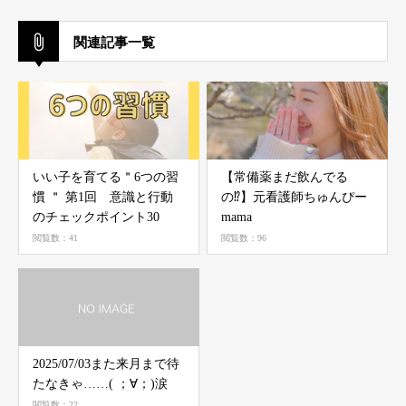
関連記事一覧
いい子を育てる＂6つの習
【常備薬まだ飲んでる
慣 ＂ 第1回 意識と行動
の⁉️】元看護師ちゅんぴー
のチェックポイント30
mama
閲覧数：41
閲覧数：96
2025/07/03また来月まで待
たなきゃ……(⁠ ⁠；⁠∀⁠；⁠)涙
閲覧数：22