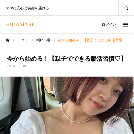
SEARCH
ママに安心と笑顔を届ける
HIDAMARI
ログイン
口コミ
0歳〜3歳
今から始める！【親子でできる腸活習慣♡】
ホーム
今から始める！【親子でできる腸活習慣♡】
2024.08.30