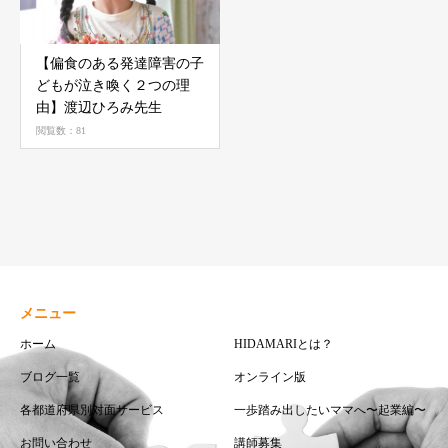
【偏食のある発達障害の子
どもが泣き喚く２つの理
由】渡辺ひろみ先生
閲覧数：81
メニュー
ホーム
HIDAMARIとは？
ブログ一覧
オンライン版
各都道府県別対面サービス
一歩踏み出したいママへ〜起業編〜
お問い合わせ
講師募集