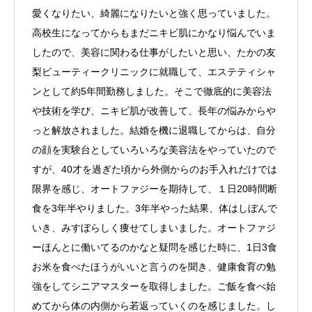
愛くなりたい、綺麗になりたいと強く思っていました。
高校生になってからもまだニキビ肌にかなり悩んでいま
したので、美容に関わる仕事がしたいと思い、たかの友
梨ビューティークリニックに就職して、エステティシャ
ンとして約5年間勤務しました。そこで徹底的に美容法
や技術を学び、ニキビ肌が改善して、長年の悩みからや
っと解放されました。結婚を機に退職してからは、自分
の顔を実験台としていろいろな美容法をやっていたので
すが、40才を過ぎた頃から外側からのお手入れだけでは
限界を感じ、オートファジーを期待して、１日20時間断
食を3年半やりました。3年半やった結果、体はしぼんで
いき、みすぼらしく痩せてしまいました。オートファジ
ーほんとに働いてるのかなと疑問を感じた時に、1日3食
お米を食べたほうがいいと言うのを聞き、健康食育の勉
強をしてシニアマスターを取得しました。ご飯を食べ始
めてから体の内側から若返っていくのを感じました。し