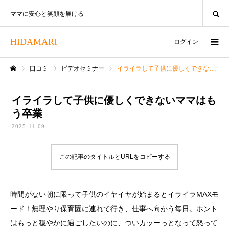
SEARCH
ママに安心と笑顔を届ける
HIDAMARI
ログイン
口コミ
ビデオセミナー
イライラして子供に優しくできないママはもう卒業
ホーム
イライラして子供に優しくできないママはも
う卒業
2025.11.09
この記事のタイトルとURLをコピーする
時間がない朝に限って子供のイヤイヤが始まるとイライラMAXモ
ード！無理やり保育園に連れて行き、仕事へ向かう毎日。ホント
はもっと穏やかに過ごしたいのに、ついカッーっとなって怒って