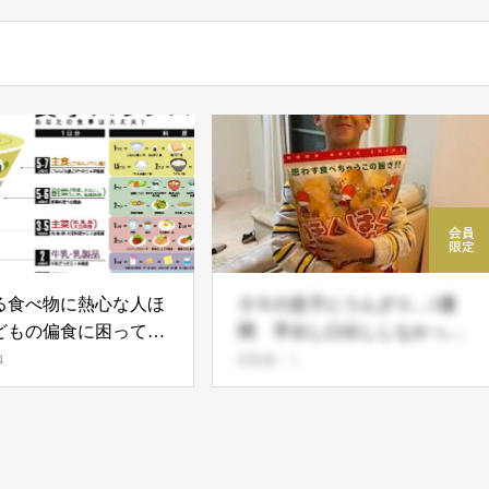
る食べ物に熱心な人ほ
小５の息子にうんざり…1週
どもの偏食に困ってい
間 手出し口出ししなかった
結果…
4
閲覧数：5