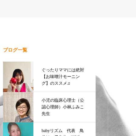
ブログ一覧
ぐったりママには絶対
【お味噌汁モーニン
グ】のススメ♫
小児の臨床心理士（公
認心理師）小林ふみこ
先生
babyリズム 代表 鳥