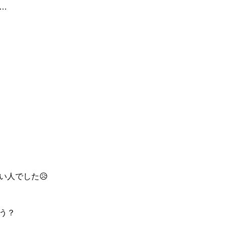
…
い人でした😥
う？