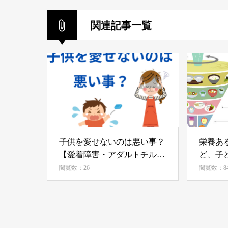
関連記事一覧
子供を愛せないのは悪い事？
栄養あ
【愛着障害・アダルトチルド
ど、子
レンと育児】
ます。
閲覧数：26
閲覧数：8