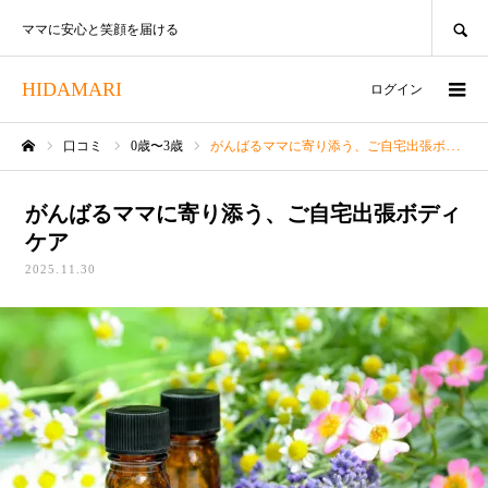
SEARCH
ママに安心と笑顔を届ける
HIDAMARI
ログイン
口コミ
0歳〜3歳
がんばるママに寄り添う、ご自宅出張ボディケア
ホーム
がんばるママに寄り添う、ご自宅出張ボディ
ケア
2025.11.30