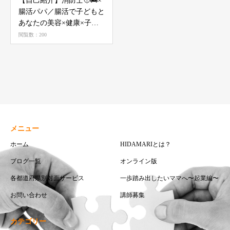
【自己紹介】消防士🧑‍🚒×
腸活パパ／腸活で子どもと
あなたの美容×健康×子育
てサポート
閲覧数：200
メニュー
ホーム
HIDAMARIとは？
ブログ一覧
オンライン版
各都道府県別対面サービス
一歩踏み出したいママへ〜起業編〜
お問い合わせ
講師募集
カテゴリー