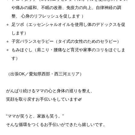
や痛みの緩和、不眠の改善、免疫力の向上、自律神経の調
整、 心身のリフレッシュを促します ）
足ツボ（エッセンシャルオイルを使用し体のデドックスを促
します）
子宮バランスセラピー（タイ式の女性のためのセラピー）
もみほぐし（肩こり・腰痛など育児や家事のコリをほぐしま
す）
（出張OK／愛知県西部・西三河エリア）
がんばり続けるママの心と身体の巡りを整え、
笑顔を取り戻すお手伝いをしています🌿
“ママが笑うと、家族も笑う。”
そんな循環をつくるお手伝いができたら嬉しいです。