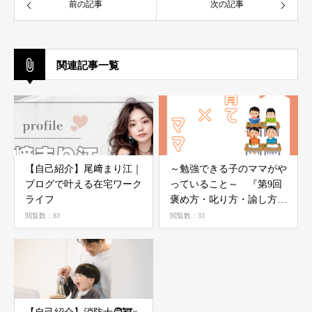
前の記事
次の記事
関連記事一覧
【自己紹介】尾﨑まり江｜
～勉強できる子のママがや
ブログで叶える在宅ワーク
っていること～ 『第9回
ライフ
褒め方・叱り方・諭し方
vol.2』
閲覧数：83
閲覧数：33