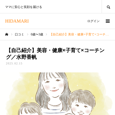
SEARCH
ママに安心と笑顔を届ける
HIDAMARI
ログイン
口コミ
0歳〜3歳
【自己紹介】美容・健康×子育て×コーチング／水野香帆
ホーム
【自己紹介】美容・健康×子育て×コーチン
グ／水野香帆
2025.02.15