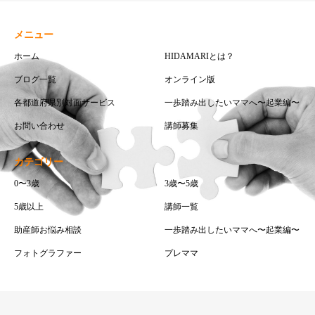
メニュー
ホーム
HIDAMARIとは？
ブログ一覧
オンライン版
各都道府県別対面サービス
一歩踏み出したいママへ〜起業編〜
お問い合わせ
講師募集
カテゴリー
0〜3歳
3歳〜5歳
5歳以上
講師一覧
助産師お悩み相談
一歩踏み出したいママへ〜起業編〜
フォトグラファー
プレママ