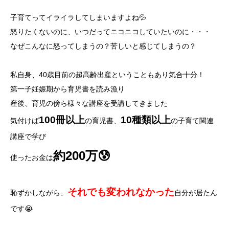
子育てってイライラしてしまいますよね💦
怒りたくないのに、いつだってニコニコしていたいのに・・・
なぜこんなに怒ってしまうの？苦しいと感じてしまうの？
私自身、40歳目前の超高齢出産ということもあり気合十分！
第一子妊娠期から育児書を読み漁り
産後、育児の傍ら様々な講座を受講してきました
100冊以上
10種類以上
気付けば
の育児書、
の子育て関連
講座で学び
約
200万😰
使ったお金は
それでも変われなかった
恥ずかしながら、
自分が居たん
です😭