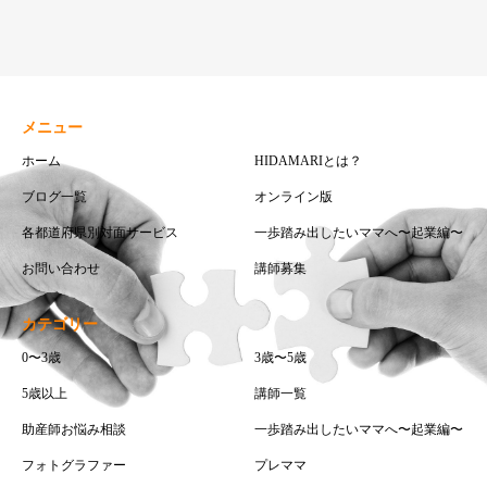
メニュー
ホーム
HIDAMARIとは？
ブログ一覧
オンライン版
各都道府県別対面サービス
一歩踏み出したいママへ〜起業編〜
お問い合わせ
講師募集
カテゴリー
0〜3歳
3歳〜5歳
5歳以上
講師一覧
助産師お悩み相談
一歩踏み出したいママへ〜起業編〜
フォトグラファー
プレママ