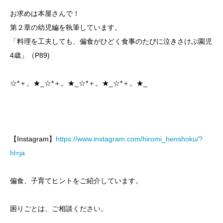
お求めは本屋さんで！
第２章の幼児編を執筆しています。
「料理を工夫しても、偏食がひどく食事のたびに泣きさけぶ園児
4歳」（P89)
☆*＋。★_☆*＋。★_☆*＋。★_☆*＋。★_
【Instagram】
https://www.instagram.com/hiromi_henshoku/?
hl=ja
偏食、子育てヒントをご紹介しています。
困りごとは、ご相談ください。