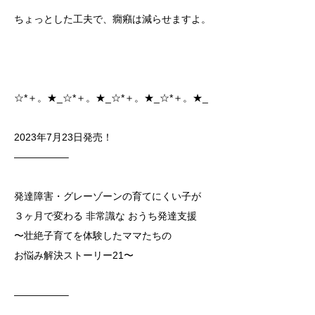
ちょっとした工夫で、癇癪は減らせますよ。
☆*＋。★_☆*＋。★_☆*＋。★_☆*＋。★_
2023年7月23日発売！
—————–
発達障害・グレーゾーンの育てにくい子が
３ヶ月で変わる 非常識な おうち発達支援
〜壮絶子育てを体験したママたちの
お悩み解決ストーリー21〜
—————–