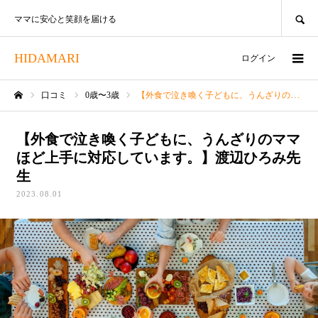
SEARCH
ママに安心と笑顔を届ける
HIDAMARI
ログイン
口コミ
0歳〜3歳
【外食で泣き喚く子どもに、うんざりのママほど上手に対応しています。】渡辺ひろみ先生
ホーム
【外食で泣き喚く子どもに、うんざりのママ
ほど上手に対応しています。】渡辺ひろみ先
生
2023.08.01