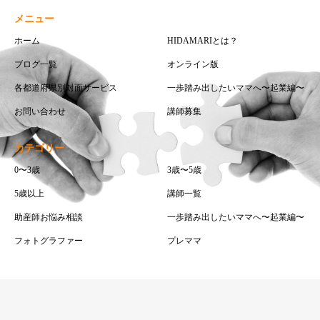
メニュー
ホーム
HIDAMARIとは？
ブログ一覧
オンライン版
各都道府県別対面サービス
一歩踏み出したいママへ〜起業編〜
お問い合わせ
講師募集
カテゴリー
0〜3歳
3歳〜5歳
5歳以上
講師一覧
助産師お悩み相談
一歩踏み出したいママへ〜起業編〜
フォトグラファー
プレママ