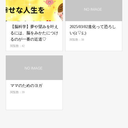
【脳科学】夢や望みを叶え
2025/03/02進化って恐ろし
るには、脳をみかたにつけ
い(⁠≧⁠▽⁠≦⁠;)
るのが一番の近道♡
閲覧数：38
閲覧数：42
ママのためのヨガ
閲覧数：39