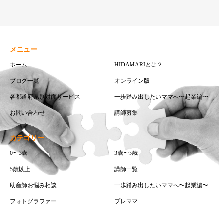
メニュー
ホーム
HIDAMARIとは？
ブログ一覧
オンライン版
各都道府県別対面サービス
一歩踏み出したいママへ〜起業編〜
お問い合わせ
講師募集
カテゴリー
0〜3歳
3歳〜5歳
5歳以上
講師一覧
助産師お悩み相談
一歩踏み出したいママへ〜起業編〜
フォトグラファー
プレママ