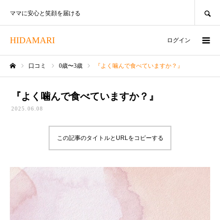
SEARCH
ママに安心と笑顔を届ける
HIDAMARI
ログイン
口コミ
0歳〜3歳
『よく噛んで食べていますか？』
ホーム
『よく噛んで食べていますか？』
2025.06.08
この記事のタイトルとURLをコピーする
動
画
プ
レ
ー
ヤ
ー