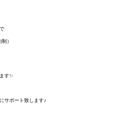
で
約制）
ます✨
にサポート致します♪