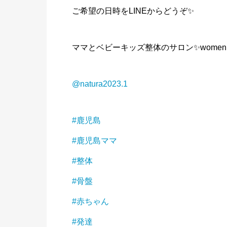
ご希望の日時をLINEからどうぞ✨
ママとベビーキッズ整体のサロン✨women & ba
@natura2023.1
#鹿児島
#鹿児島ママ
#整体
#骨盤
#赤ちゃん
#発達