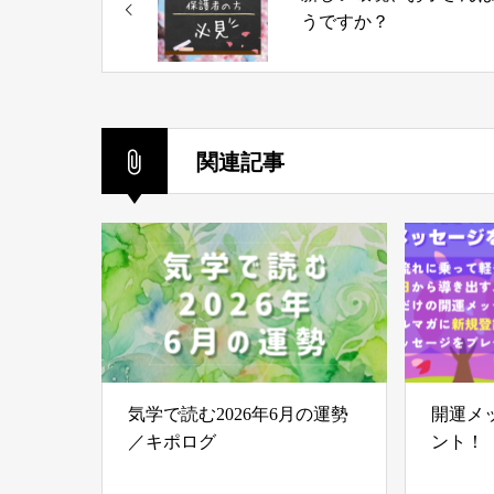
うですか？
関連記事
気学で読む2026年6月の運勢
開運メ
／キポログ
ント！