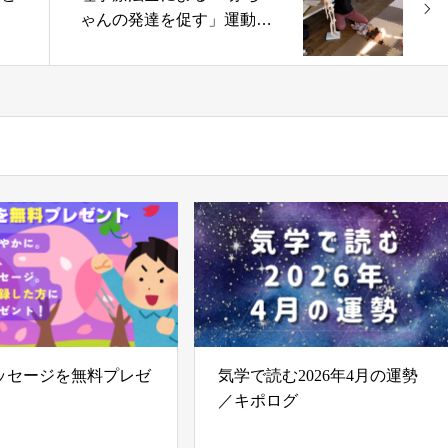
ゃんの発達を促す」運動あ
そび｜浜松市
ッセージを無料プレゼ
気学で読む2026年4月の運勢
／キポログ