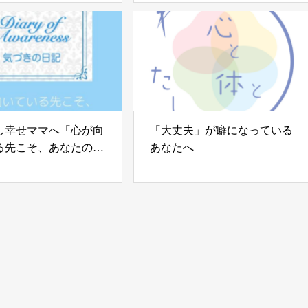
し幸せママへ「心が向
「大丈夫」が癖になっている
る先こそ、あなたの住
あなたへ
」