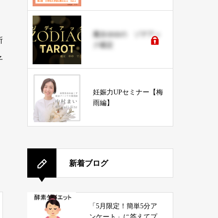
に教えること vol.1
魔女ゆゆの ゾデアッ
所
ク鑑定
子
妊娠力UPセミナー【梅
雨編】
新着ブログ
「5月限定！簡単5分ア
ンケート」に答えてプ