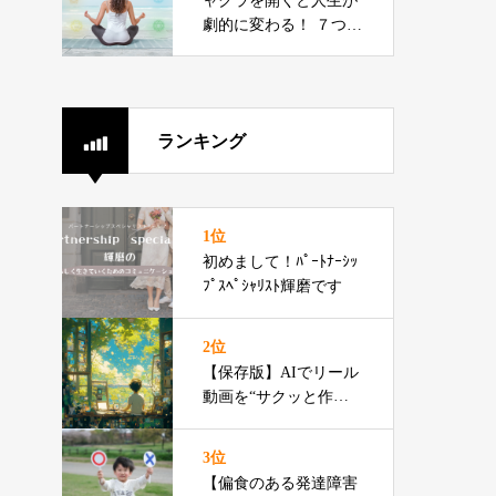
ャクラを開くと人生が
劇的に変わる！ ７つの
変化でわかる、あなた
だけの才能開花法
ランキング
1位
初めまして！ﾊﾟｰﾄﾅｰｼｯ
ﾌﾟｽﾍﾟｼｬﾘｽﾄ輝磨です
2位
【保存版】AIでリール
動画を“サクッと作る”3
ステップ
3位
【偏食のある発達障害