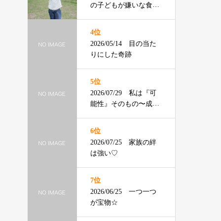
の子どもが嫌いな食べ
物ランキング】渡辺ひ
ろみ先生
4位
2026/05/14 目の当た
りにした奇跡
5位
2026/07/29 私は『可
能性』そのもの〜成年
の主張〜
6位
2026/07/25 家族の絆
は強い♡
7位
2026/06/25 一つ一つ
が宝物☆