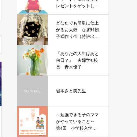
レゼントをゲットしま
せんか？子育てママさ
んのストレスや不安・
どなたでも簡単に仕上
体調を穏やかに整え
がるお太鼓 なぎ野朝
る 💖マインドフ
子式作り帯（特許出願
ルネス瞑想
中）
『あなたの人生はあと
何日？』 夫婦学®校
長 青木優子
岩本さと美先生
～勉強できる子のママ
がやっていること～
第4回 小学校入学後
に教えること vol.1