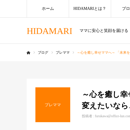
ホーム
HIDAMARIとは？
ブロ
HIDAMARI
ママに安心と笑顔を届ける
ブログ
プレママ
～心を癒し幸せママへ～ 「未来
ホーム
～心を癒し幸
変えたいなら
プレママ
投稿者 :
furukawa@office-lun.co