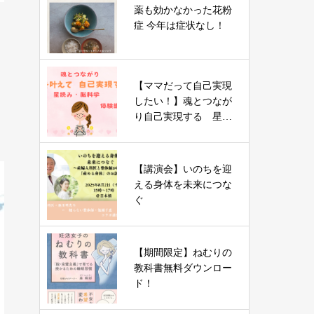
薬も効かなかった花粉
症 今年は症状なし！
【ママだって自己実現
したい！】魂とつなが
り自己実現する 星読
み・脳科学講座
【講演会】いのちを迎
える身体を未来につな
ぐ
【期間限定】ねむりの
教科書無料ダウンロー
ド！