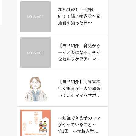
2026/05/24 一致団
結！！陽ノ輪家♡〜家
族愛を知った日〜
【自己紹介 育児がぐ
ーんと楽になる！そん
なセルフケアアロマ
を】 なおこ先生
【自己紹介】元障害福
祉支援員が一人で頑張
っているママをサポー
トします。
～勉強できる子のママ
がやっていること～
第2回 小学校入学前