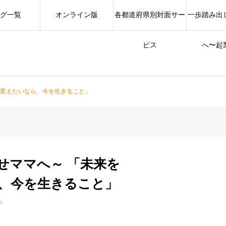
グ一覧
オンライン版
各都道府県別対面サー
一歩踏み出
ビス
へ〜起
を変えたいなら、今を生きること」
せママへ～ 「未来を
、今を生きること」
m