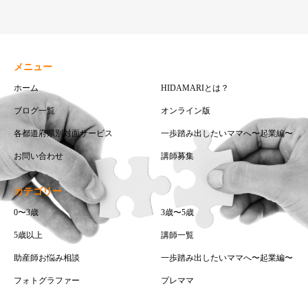
メニュー
ホーム
HIDAMARIとは？
ブログ一覧
オンライン版
各都道府県別対面サービス
一歩踏み出したいママへ〜起業編〜
お問い合わせ
講師募集
カテゴリー
0〜3歳
3歳〜5歳
5歳以上
講師一覧
助産師お悩み相談
一歩踏み出したいママへ〜起業編〜
フォトグラファー
プレママ