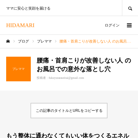
SEARCH
ママに安心と笑顔を届ける
HIDAMARI
ログイン
ブログ
プレママ
腰痛・首肩こりが改善しない人 のお風呂での意外な落とし穴
ホーム
腰痛・首肩こりが改善しない人 の
お風呂での意外な落とし穴
プレママ
投稿者 :
fukuyuraraseitai@gmail.com
この記事のタイトルとURLをコピーする
もう整体に通わなくてもいい体をつくるエネル