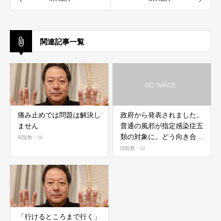
関連記事一覧
痛み止めでは問題は解決し
政府から発表されました。
ません
普通の風邪が指定感染症五
類の対象に。どう向き合う
閲覧数：26
か、一緒に考えていきまし
閲覧数：32
ょう❗
「行けるところまで行く」